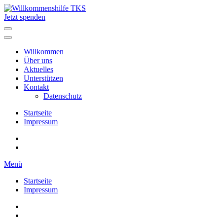
Zum
Inhalt
Jetzt spenden
Willkommenshilfe TKS
Mit Herz dabei.
springen
(Enter
drücken)
Willkommen
Über uns
Aktuelles
Unterstützen
Kontakt
Datenschutz
Startseite
Impressum
Menü
Startseite
Impressum