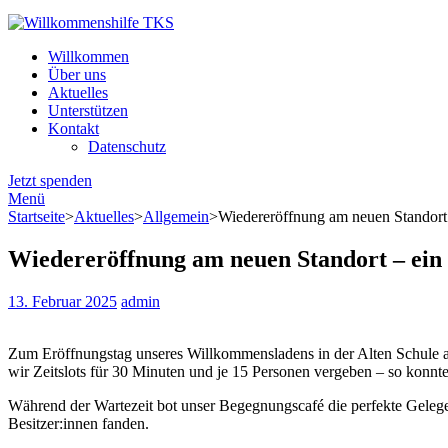
Willkommenshilfe TKS
Mit Herz dabei.
Willkommen
Über uns
Aktuelles
Unterstützen
Kontakt
Datenschutz
Jetzt spenden
Menü
Startseite
>
Aktuelles
>
Allgemein
>
Wiedereröffnung am neuen Standort –
Wiedereröffnung am neuen Standort – ein 
13. Februar 2025
admin
Zum Eröffnungstag unseres Willkommensladens in der Alten Schule 
wir Zeitslots für 30 Minuten und je 15 Personen vergeben – so konnt
Während der Wartezeit bot unser Begegnungscafé die perfekte Gelege
Besitzer:innen fanden.