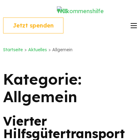
Zum
Willkommen
Inhalt
Mit Herz dabei.
TKS
springen
Jetzt spenden
(Enter
drücken)
Startseite
>
Aktuelles
>
Allgemein
Kategorie:
Allgemein
Vierter
Hilfsgütertransport