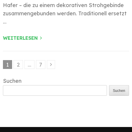
Hafer – die zu einem dekorativen Strohgebinde
zusammengebunden werden. Traditionell ersetzt
…
WEITERLESEN
Beitragsnavigation
Seite
Seite
Seite
1
2
…
7
Suchen
Suchen