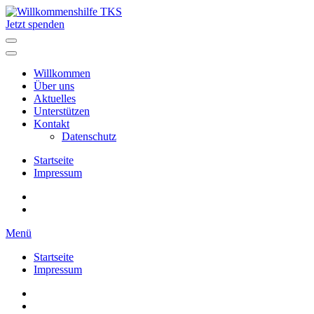
Zum
Inhalt
Jetzt spenden
Willkommenshilfe TKS
Mit Herz dabei.
springen
(Enter
drücken)
Willkommen
Über uns
Aktuelles
Unterstützen
Kontakt
Datenschutz
Startseite
Impressum
Menü
Startseite
Impressum