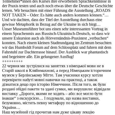
Teilnehmer*innen des Kurses ihre erworbenen Sprachkenntnisse in
der Praxis testen und auch noch etwas über die Deutsche Geschichte
lernen. Wir besuchten mit einer Führung die Ausstellung „ROADS
NOT TAKEN – Oder: Es hätte auch anders kommen können.“…
Und wir dachten, dass der Titel der Ausstellung durchaus eine
gewisse Metaphorik in Bezug auf die Ukraine in sich birgt…
Unser Museumsführer bot uns einen sehr interessanten Vortrag in
einem Sprachenmix aus Russisch-Ukrainisch-Deutsch, so dass wir
unsere Exkursion auch als Hörverständnis-Praxistest „verbuchen“
konnten. Nach einem kleinen Stadtrundgang im Zentrum besuchten
wir das Humboldt Forum auf dem Schlossplatz und fuhren mit dem
Fahrstuhl zur Dachterrasse hinauf. Der Ausblick war phantastisch
und begeistere alle. Ein gelungener Ausflug!
+++++++++
22 червня ми зустрілися на заняттях з німецької мови не в
Старій школі в Кляйнмахнові, а перед Німецьким історичним
музеєм у Берлінському Мітте. Там учасники курсу хотіли
перевірити набуті мовні навички на практиці, а також
дізнатися дещо про історію Німеччини. Після того, як були
роздані обідні пакети та здані сумки, ми вирушили: відвідали
виставку „Дороги, якими не ходять – або: все могло бути
інакше“ з екскурсією… І подумали, що назва виставки,
безумовно, містить певну метафору по відношенню до
України…
Наш музейний гід прочитав нам дуже цікаву лекцію